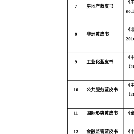
《
7
房地产蓝皮书
no.
《
8
非洲黄皮书
201
《
9
工业化蓝皮书
（
2
《
10
公共服务蓝皮书
（
2
11
国际形势黄皮书
《
12
金融监管蓝皮书
《