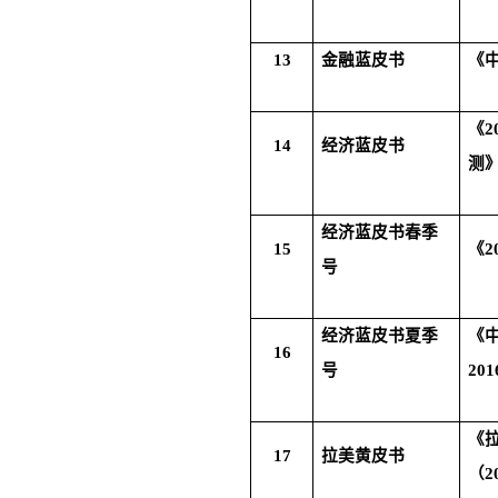
13
金融蓝皮书
《
《
2
14
经济蓝皮书
测
经济蓝皮书春季
15
《
2
号
经济蓝皮书夏季
《
16
号
201
《
17
拉美黄皮书
（
2