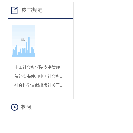
厅
皮书规范
皮书手册——写
作、编辑出版与
评价指南（20...
中国社会科学院皮书管理...
院外皮书使用中国社会科...
社会科学文献出版社关于...
视频