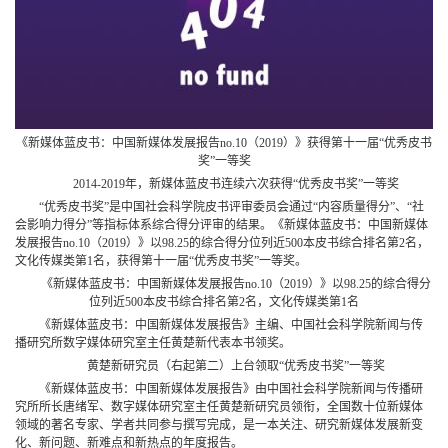
《新媒体蓝皮书：中国新媒体发展报告no.10（2019）》获得第十一届“优秀皮书
奖”一等奖
2014-2019年，新媒体蓝皮书连续六次获得“优秀皮书奖”一等奖
“优秀皮书奖”是中国社会科学院皮书评审委员会通过“内容质量得分”、“社
会影响力得分”等指标体系综合得分评审的结果。《新媒体蓝皮书：中国新媒体
发展报告no.10（2019）》以98.25的综合得分位列近500本皮书综合排名第2名，
文化传媒类第1名，获得第十一届“优秀皮书奖”一等奖。
《新媒体蓝皮书：中国新媒体发展报告no.10（2019）》以98.25的综合得分
位列近500本皮书综合排名第2名，文化传媒类第1名
《新媒体蓝皮书：中国新媒体发展报告》主编、中国社会科学院新闻与传
播研究所数字媒体研究室主任黄楚新代表本书领奖。
黄楚新研究员（右起第二）上台领取“优秀皮书奖”一等奖
《新媒体蓝皮书：中国新媒体发展报告》由中国社会科学院新闻与传播研
究所所长唐绪军、数字媒体研究室主任黄楚新研究员领衔，全国数十位新媒体
领域的著名专家、学者共同参与撰写完成，是一本关注、研究新媒体发展新变
化、新问题、新难点和新热点的年度报告。