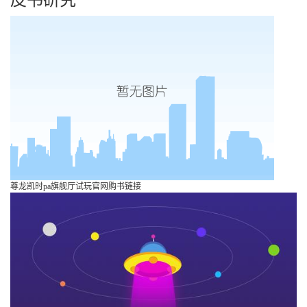
尊龙凯时pa旗舰厅试玩官网购书链接