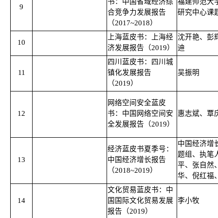
书：中国省域经济综
福建师范大
9
合竞争力发展报告
研究中心课
（2017~2018）
上海蓝皮书：上海经
沈开艳、彭
10
济发展报告（2019）
迪
四川蓝皮书：四川城
11
镇化发展报告
吴振明
（2019）
网络空间安全蓝皮
12
书：中国网络空间安
惠志斌、覃
全发展报告（2019）
中国经济增
经济蓝皮书夏季号：
题组、执笔
13
中国经济增长报告
平、张自然
（2018~2019）
华、倪红福
文化贸易蓝皮书：中
14
国国际文化贸易发展
李小牧
报告（2019）