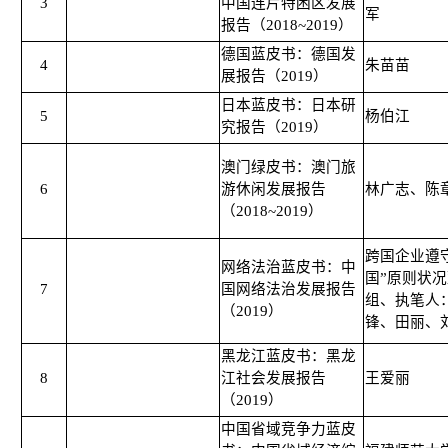
3
中国连片特困区发展
军
报告（2018~2019）
德国蓝皮书：德国发
4
朱苗苗
展报告（2019）
日本蓝皮书：日本研
5
杨伯江
究报告（2019）
澳门绿皮书：澳门旅
6
游休闲发展报告
林广志、陈
（2018~2019）
跨国企业遵
网络法治蓝皮书：中
国”原则状
7
国网络法治发展报告
组、执笔人
（2019）
锋、田丽、
黑龙江蓝皮书：黑龙
8
江社会发展报告
王爱丽
（2019）
中国省域竞争力蓝皮