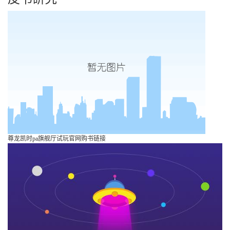
尊龙凯时pa旗舰厅试玩官网购书链接