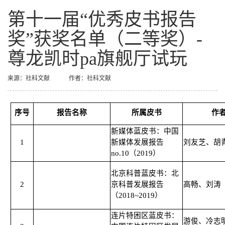
第十一届“优秀皮书报告
奖”获奖名单（二等奖）-
尊龙凯时pa旗舰厅试玩
来源：社科文献
作者：社科文献
序号
报告名称
所属皮书
作
新媒体蓝皮书：中国
1
新媒体发展报告
刘友芝、胡
no.10（2019）
北京科普蓝皮书：北
2
京科普发展报告
高畅、刘涛
（2018~2019）
连片特困区蓝皮书：
游俊、冷志