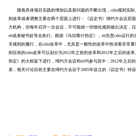
随着具体项目实践的增加以及新问题的不断出现，cdm规则实
则改革或者调整主要在两个层面上进行：《议定书》缔约方会议层面以
力机构，但每年召开一次会议，不可能就一些细化规则做出决定，仅
eb或者秘书处等去执行。根据《马拉喀什协定》，eb负责cdm运行
关规则的履行，在cdm改革中，尤其是一般性的改革中扮演着非常
则目前的cdm改革可以划分为2012年之前的改革和2012年之后的改
协定》的大框架下进行，缔约方会议和eb均参与其中；2012年之
束，相关讨论目前主要在缔约方会议于2005年设立的《议定书》特