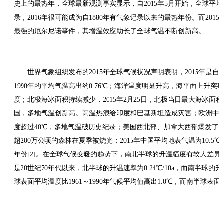
史上的最热年，全球最新观测事实显示，自2015年5月开始，全球平
录，2016年很可能成为自1880年有气象记录以来的最热年份。而201
最强的厄尔尼诺事件，其增温效应助长了全球气温不断创新高。
世界气象组织发布的2015年全球气候状况声明表明，2015年是
1990年的平均气温高出约0.76℃；海洋温度明显升高，海平面上升
度；北极海冰面积持续减少，2015年2月25日，北极当日最大海冰
国，多地气温创新高。高温热浪给印度和巴基斯坦造成灾害；欧洲中
度超过40℃，多地气温破历史纪录；美国西北部、加拿大西部爆发
超200万公顷的森林在夏季被烧光；2015年中国平均地表气温为10.5
年份[2]。在全球气候变暖的趋势下，南北半球的升温幅度有较大差
是20世纪70年代以来，北半球的升温速率为0.24℃/10a，而南半球的升温
球表面平均温度比1961～1990年气候平均值高出1.0℃，而南半球表