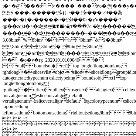
t�~�@���;!>����_���٧o�@j���y���r�j����.b��}f����
n���#�����zj{|>��y���s?d��㴝
���>�{�z�����r/�d��0k�y'n����:?
qp��zqzf�܌�x��z���o�ր���7c:��������r�]����x&���& ���v&�xqv5y
�����^�x�������~�����/a��z>..
3.08bim%8bim�hh8bim&?�8bim
8bim8bim� 8bim 8bim'
8bim�h/fflff/ff���2z
�_�o�v�rg_20201010100040�
nullboundsobjcrct1top longleftlongbtomlong
rghtlong�slicesvllsobjcslicesliceidlonggroupidlon
autogeneratedtypeenum eslicetypeimg boundsobjcrct1top
longleftlongbtomlong
rghtlong�urltextnulltextmsgetextalttagtextcelltext
horzalignenumeslicehorzaligndefault
vertalignenumeslicevertaligndefault bgcolortypeenumesliceb
topoutsetlong
leftoutsetlong bottomoutsetlong rightoutset
 
 

