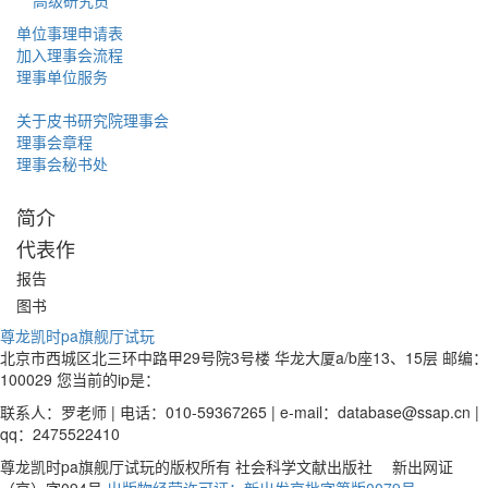
高级研究员
单位事理申请表
加入理事会流程
理事单位服务
关于皮书研究院理事会
理事会章程
理事会秘书处
简介
代表作
报告
图书
尊龙凯时pa旗舰厅试玩
北京市西城区北三环中路甲29号院3号楼 华龙大厦a/b座13、15层 邮编：
100029 您当前的ip是：
联系人：罗老师 | 电话：010-59367265 | e-mail：
database@ssap.cn
|
qq：2475522410
尊龙凯时pa旗舰厅试玩的版权所有 社会科学文献出版社 新出网证